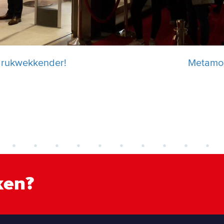
drukwekkender!
Metamor
ken?