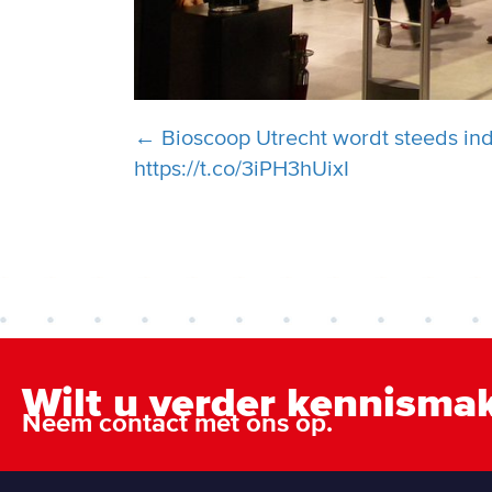
Posts
← Bioscoop Utrecht wordt steeds in
https://t.co/3iPH3hUixI
navigation
Wilt u verder kennisma
Neem contact met ons op.