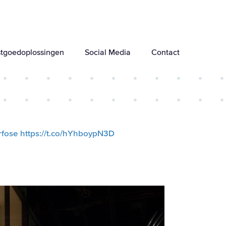
tgoedoplossingen
Social Media
Contact
fose
https://t.co/hYhboypN3D