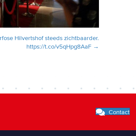
fose Hilvertshof steeds zichtbaarder.
https://t.co/v5qHpg8AaF →
Contact