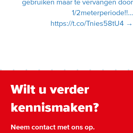
gebruiken maar te vervangen door
1/2meterperiode!!…
https://t.co/Tnies58tU4 →
Wilt u verder
kennismaken?
Neem contact met ons op.