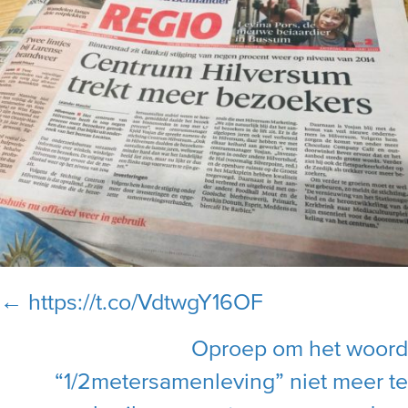
Posts
← https://t.co/VdtwgY16OF
navigation
Oproep om het woord
“1/2metersamenleving” niet meer te