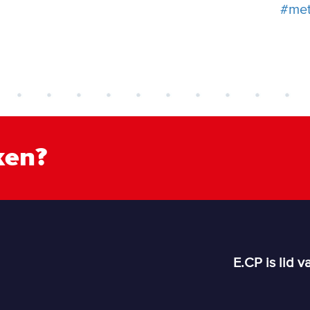
#met
ken?
E.CP is lid v