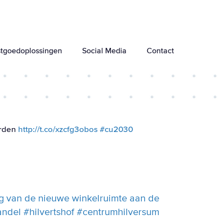
tgoedoplossingen
Social Media
Contact
orden
http://t.co/xzcfg3obos
#cu2030
g van de nieuwe winkelruimte aan de
del #hilvertshof #centrumhilversum