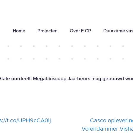
Home
Projecten
Over E.CP
Duurzame vas
 State oordeelt: Megabioscoop Jaarbeurs mag gebouwd w
s://t.co/UPH9cCA0Ij
Casco opleverin
Volendammer Vishan