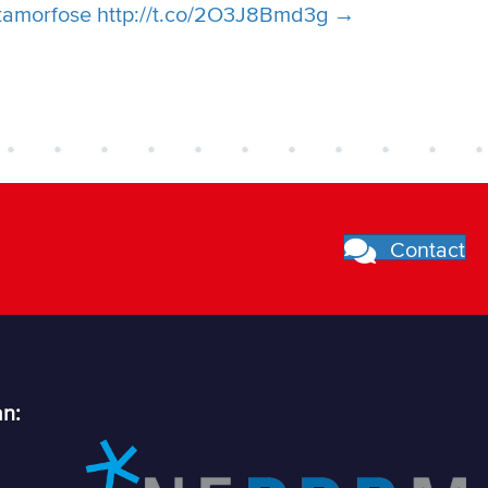
amorfose http://t.co/2O3J8Bmd3g →
Contact
an: