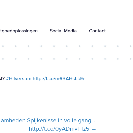
tgoedoplossingen
Social Media
Contact
st?
#Hilversum
http://t.co/m6BAHsLkEr
amheden Spijkenisse in volle gang….
http://t.co/0yADmvTTz5 →