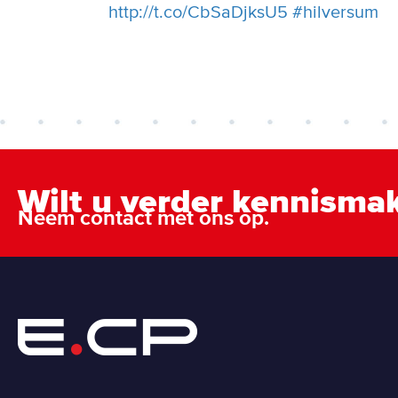
navigation
http://t.co/CbSaDjksU5 #hilversum
Wilt u verder kennisma
Neem contact met ons op.