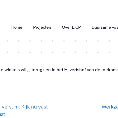
Home
Projecten
Over E.CP
Duurzame vas
ke winkels wil jij terugzien in het Hilvertshof van de toekom
versum: Kijk nu vast
Werkza
mst