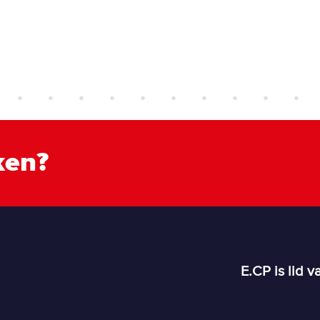
ken?
E.CP is lid v