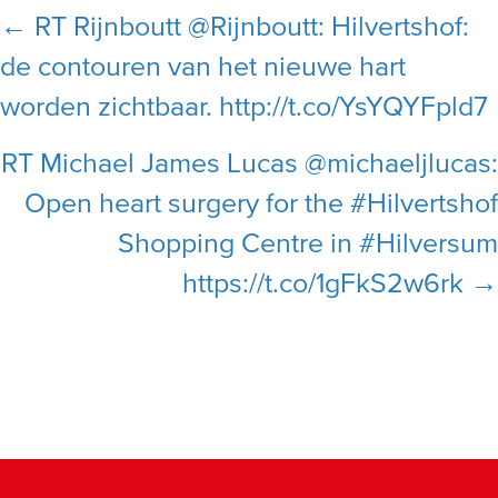
Posts
← RT Rijnboutt @Rijnboutt: Hilvertshof:
de contouren van het nieuwe hart
navigation
worden zichtbaar. http://t.co/YsYQYFpld7
RT Michael James Lucas @michaeljlucas:
Open heart surgery for the #Hilvertshof
Shopping Centre in #Hilversum
https://t.co/1gFkS2w6rk →