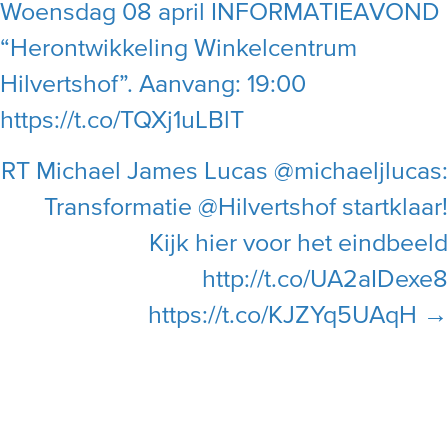
Woensdag 08 april INFORMATIEAVOND
navigation
“Herontwikkeling Winkelcentrum
Hilvertshof”. Aanvang: 19:00
https://t.co/TQXj1uLBlT
RT Michael James Lucas @michaeljlucas:
Transformatie @Hilvertshof startklaar!
Kijk hier voor het eindbeeld
http://t.co/UA2aIDexe8
https://t.co/KJZYq5UAqH →