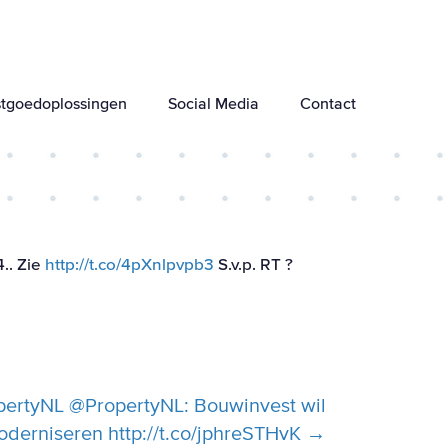
tgoedoplossingen
Social Media
Contact
.. Zie
http://t.co/4pXnlpvpb3
S.v.p. RT ?
pertyNL @PropertyNL: Bouwinvest wil
derniseren http://t.co/jphreSTHvK →