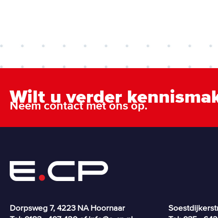
navigation
Wilt u verder kennisma
Neem contact met ons op.
Dorpsweg 7, 4223 NA Hoornaar
Soestdijkerst