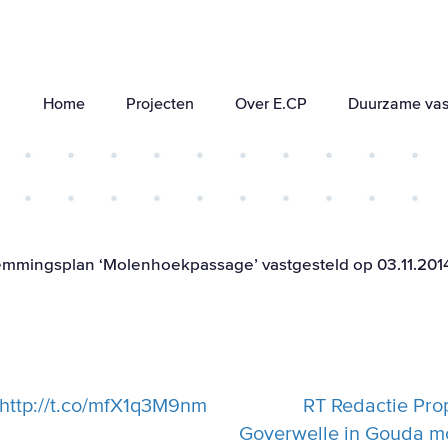
Home
Projecten
Over E.CP
Duurzame vas
emmingsplan ‘Molenhoekpassage’ vastgesteld op 03.11.2014
 http://t.co/mfX1q3M9nm
RT Redactie Pro
Goverwelle in Gouda mo