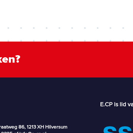
ken?
E.CP is lid v
raatweg 86, 1213 XH Hilversum