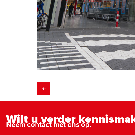
Posts
➜
navigation
Wilt u verder kennisma
Neem contact met ons op.