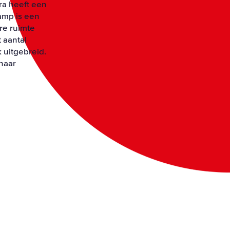
bra heeft een
amp is een
re ruimte
 aantal
 uitgebreid.
haar