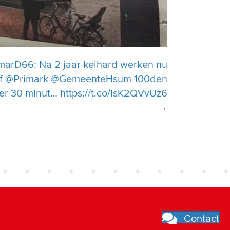
arD66: Na 2 jaar keihard werken nu
hof @Primark @GemeenteHsum 100den
r 30 minut… https://t.co/lsK2QVvUz6
→
Contact