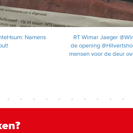
nteHsum: Namens
RT Wimar Jaeger @Wim
out!
de opening @Hilverts
mensen voor de deur ove
ken?