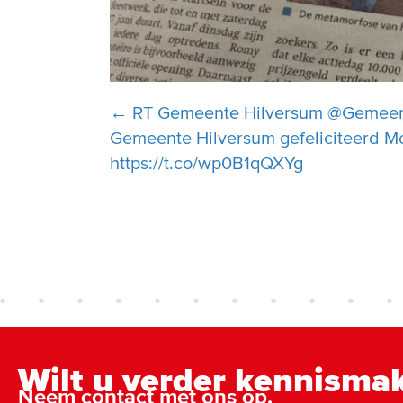
Posts
← RT Gemeente Hilversum @Gemee
Gemeente Hilversum gefeliciteerd M
navigation
https://t.co/wp0B1qQXYg
Wilt u verder kennisma
Neem contact met ons op.