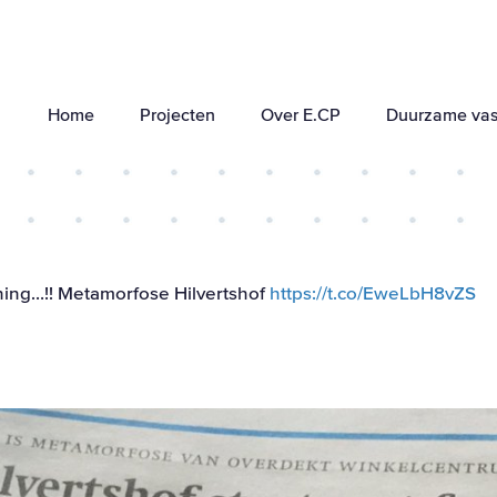
Home
Projecten
Over E.CP
Duurzame vas
ing…!! Metamorfose Hilvertshof
https://t.co/EweLbH8vZS