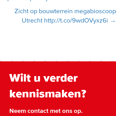
Zicht op bouwterrein megabioscoop
Utrecht http://t.co/9wdOVyxz6i →
Wilt u verder
kennismaken?
Neem contact met ons op.