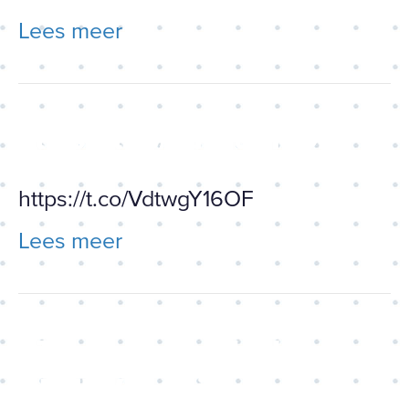
Lees meer
https://t.co/VdtwgY16OF
https://t.co/VdtwgY16OF
Lees meer
RT Servaas van der Laan
@DellaVia: Ooit spinde