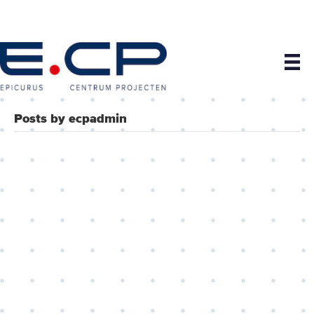
Posts by ecpadmin
Verhuizing van de
bibliotheek naar de Gooische
Brink in Hilversum is een
grote stap dichterbij. College
ziet het pl…