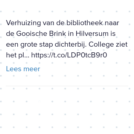
https://t.co/LDP0tcB9r0
Verhuizing van de bibliotheek naar
de Gooische Brink in Hilversum is
een grote stap dichterbij. College ziet
het pl… https://t.co/LDP0tcB9r0
Lees meer
Pathé-bioscoop en
parkeergarage in Hart van
Zuid