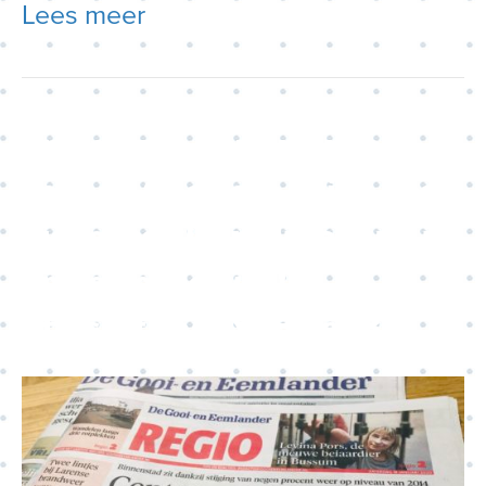
Lees meer
En dan zijn onze plannen
voor de Gooische Brink nog
niet eens klaar. Hilversum is
op de goede weg!
https://t.co/bIY3BiaegB