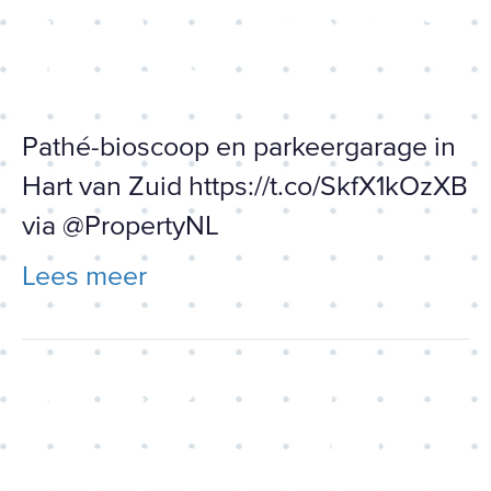
https://t.co/SkfX1kOzXB via
@PropertyNL
Pathé-bioscoop en parkeergarage in
Hart van Zuid https://t.co/SkfX1kOzXB
via @PropertyNL
Lees meer
RT De Gooi- en Eemlander
@gooieneemlander: Er komt