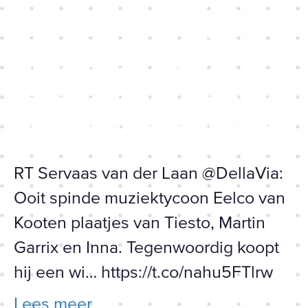
muziektycoon Eelco van
Kooten plaatjes van Tiesto,
Martin Garrix en Inna.
Tegenwoordig koopt hij een
wi… https://t.co/nahu5FTlrw
RT Servaas van der Laan @DellaVia:
Ooit spinde muziektycoon Eelco van
Kooten plaatjes van Tiesto, Martin
Garrix en Inna. Tegenwoordig koopt
hij een wi… https://t.co/nahu5FTlrw
Lees meer