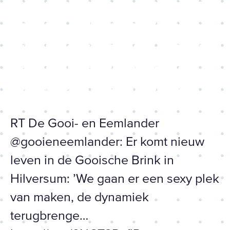
nieuw leven in de Gooische
Brink in Hilversum: ’We gaan
er een sexy plek van maken,
de dynamiek terugbrenge…
https://t.co/6NCT3RaflP
RT De Gooi- en Eemlander
@gooieneemlander: Er komt nieuw
leven in de Gooische Brink in
Hilversum: ’We gaan er een sexy plek
van maken, de dynamiek
terugbrenge…