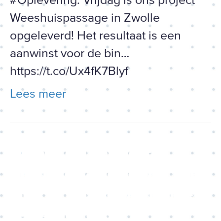
Weeshuispassage in Zwolle
opgeleverd! Het resultaat is een
aanwinst voor de bin…
https://t.co/Ux4fK7Blyf
Lees meer
Oproep om het woord
“1,5metersamenleving” niet
meer te gebruiken maar te
vervangen door