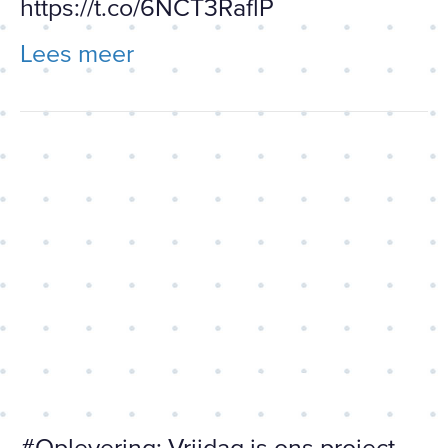
https://t.co/6NCT3RaflP
Lees meer
#Oplevering: Vrijdag is ons
project Weeshuispassage in
Zwolle opgeleverd! Het
resultaat is een aanwinst
voor de bin…
https://t.co/Ux4fK7Blyf
#Oplevering: Vrijdag is ons project